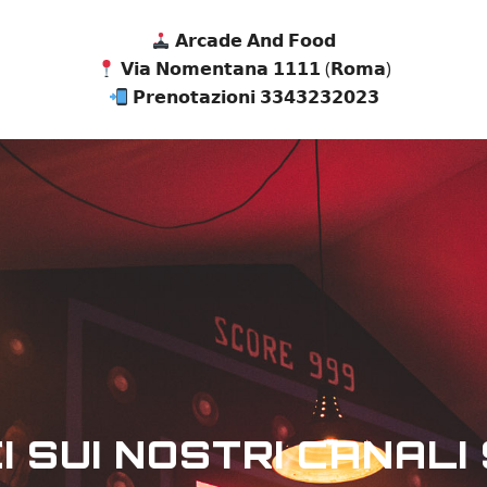
𝗔𝗿𝗰𝗮𝗱𝗲 𝗔𝗻𝗱 𝗙𝗼𝗼𝗱
𝗩𝗶𝗮 𝗡𝗼𝗺𝗲𝗻𝘁𝗮𝗻𝗮 𝟭𝟭𝟭𝟭 (𝗥𝗼𝗺𝗮)
𝗣𝗿𝗲𝗻𝗼𝘁𝗮𝘇𝗶𝗼𝗻𝗶 𝟯𝟯𝟰𝟯𝟮𝟯𝟮𝟬𝟮𝟯
I SUI NOSTRI CANALI