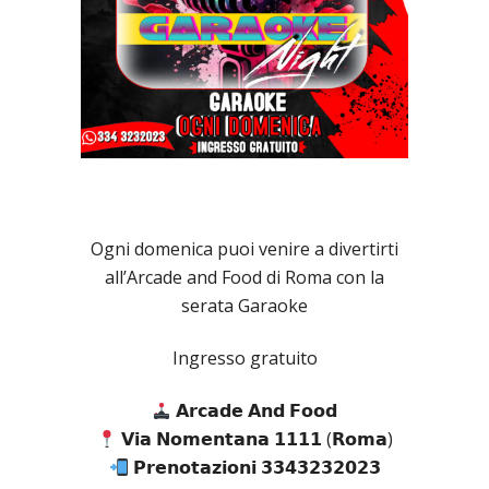
Ogni domenica puoi venire a divertirti
all’Arcade and Food di Roma con la
serata Garaoke
Ingresso gratuito
𝗔𝗿𝗰𝗮𝗱𝗲 𝗔𝗻𝗱 𝗙𝗼𝗼𝗱
𝗩𝗶𝗮 𝗡𝗼𝗺𝗲𝗻𝘁𝗮𝗻𝗮 𝟭𝟭𝟭𝟭 (𝗥𝗼𝗺𝗮)
𝗣𝗿𝗲𝗻𝗼𝘁𝗮𝘇𝗶𝗼𝗻𝗶 𝟯𝟯𝟰𝟯𝟮𝟯𝟮𝟬𝟮𝟯