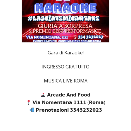
Gara di Karaoke!
INGRESSO GRATUITO
MUSICA LIVE ROMA
𝗔𝗿𝗰𝗮𝗱𝗲 𝗔𝗻𝗱 𝗙𝗼𝗼𝗱
𝗩𝗶𝗮 𝗡𝗼𝗺𝗲𝗻𝘁𝗮𝗻𝗮 𝟭𝟭𝟭𝟭 (𝗥𝗼𝗺𝗮)
𝗣𝗿𝗲𝗻𝗼𝘁𝗮𝘇𝗶𝗼𝗻𝗶 𝟯𝟯𝟰𝟯𝟮𝟯𝟮𝟬𝟮𝟯