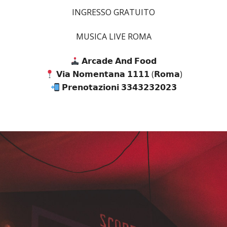
INGRESSO GRATUITO
MUSICA LIVE ROMA
𝗔𝗿𝗰𝗮𝗱𝗲 𝗔𝗻𝗱 𝗙𝗼𝗼𝗱
𝗩𝗶𝗮 𝗡𝗼𝗺𝗲𝗻𝘁𝗮𝗻𝗮 𝟭𝟭𝟭𝟭 (𝗥𝗼𝗺𝗮)
𝗣𝗿𝗲𝗻𝗼𝘁𝗮𝘇𝗶𝗼𝗻𝗶 𝟯𝟯𝟰𝟯𝟮𝟯𝟮𝟬𝟮𝟯