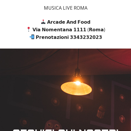
MUSICA LIVE ROMA
𝗔𝗿𝗰𝗮𝗱𝗲 𝗔𝗻𝗱 𝗙𝗼𝗼𝗱
𝗩𝗶𝗮 𝗡𝗼𝗺𝗲𝗻𝘁𝗮𝗻𝗮 𝟭𝟭𝟭𝟭 (𝗥𝗼𝗺𝗮)
𝗣𝗿𝗲𝗻𝗼𝘁𝗮𝘇𝗶𝗼𝗻𝗶 𝟯𝟯𝟰𝟯𝟮𝟯𝟮𝟬𝟮𝟯