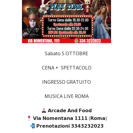
Sabato 5 OTTOBRE
CENA + SPETTACOLO
INGRESSO GRATUITO
MUSICA LIVE ROMA
𝗔𝗿𝗰𝗮𝗱𝗲 𝗔𝗻𝗱 𝗙𝗼𝗼𝗱
𝗩𝗶𝗮 𝗡𝗼𝗺𝗲𝗻𝘁𝗮𝗻𝗮 𝟭𝟭𝟭𝟭 (𝗥𝗼𝗺𝗮)
𝗣𝗿𝗲𝗻𝗼𝘁𝗮𝘇𝗶𝗼𝗻𝗶 𝟯𝟯𝟰𝟯𝟮𝟯𝟮𝟬𝟮𝟯