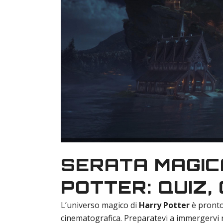
SERATA MAGIC
POTTER: QUIZ,
L’universo magico di
Harry Potter
è pronto 
cinematografica. Preparatevi a immergervi n