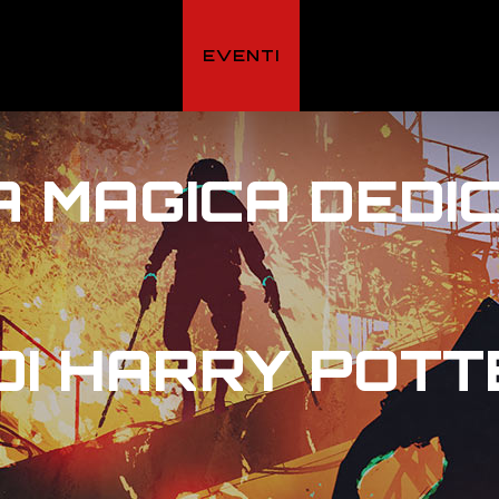
HOME
EVENTI
IL LOCALE
F
 MAGICA DEDI
I HARRY POTTE