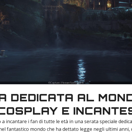
A DEDICATA AL MOND
 COSPLAY E INCANTES
a incantare i fan di tutte le età in una serata speciale dedic
el fantastico mondo che ha dettato legge negli ultimi anni,