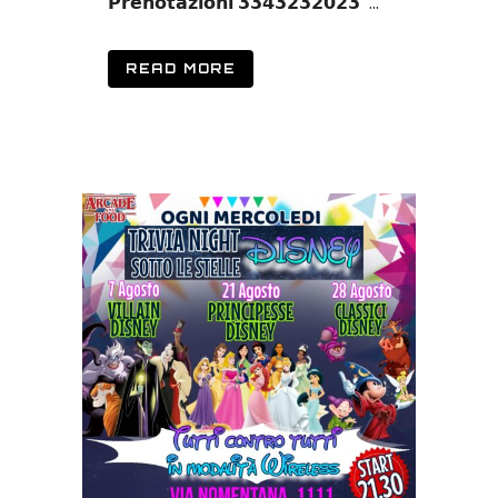
𝗣𝗿𝗲𝗻𝗼𝘁𝗮𝘇𝗶𝗼𝗻𝗶 𝟯𝟯𝟰𝟯𝟮𝟯𝟮𝟬𝟮𝟯 ...
READ MORE