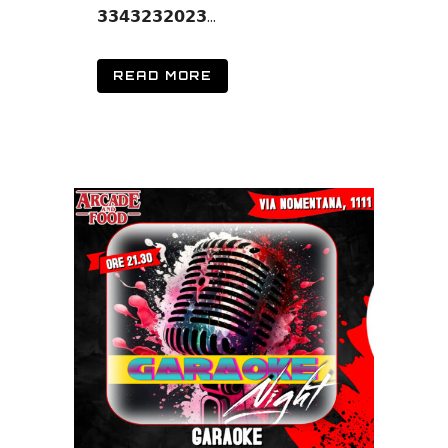
𝟯𝟯𝟰𝟯𝟮𝟯𝟮𝟬𝟮𝟯...
READ MORE