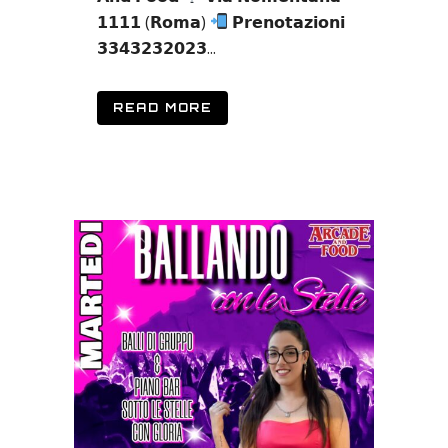
𝟭𝟭𝟭𝟭 (𝗥𝗼𝗺𝗮)
𝗣𝗿𝗲𝗻𝗼𝘁𝗮𝘇𝗶𝗼𝗻𝗶
𝟯𝟯𝟰𝟯𝟮𝟯𝟮𝟬𝟮𝟯...
READ MORE