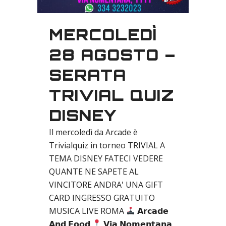
MERCOLEDÌ
28 AGOSTO –
SERATA
TRIVIAL QUIZ
DISNEY
Il mercoledì da Arcade è
Trivialquiz in torneo TRIVIAL A
TEMA DISNEY FATECI VEDERE
QUANTE NE SAPETE AL
VINCITORE ANDRA' UNA GIFT
CARD INGRESSO GRATUITO
MUSICA LIVE ROMA
𝗔𝗿𝗰𝗮𝗱𝗲
𝗔𝗻𝗱 𝗙𝗼𝗼𝗱
𝗩𝗶𝗮 𝗡𝗼𝗺𝗲𝗻𝘁𝗮𝗻𝗮