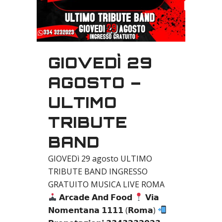
GIOVEDÌ 29
AGOSTO –
ULTIMO
TRIBUTE
BAND
GIOVEDì 29 agosto ULTIMO
TRIBUTE BAND INGRESSO
GRATUITO MUSICA LIVE ROMA
𝗔𝗿𝗰𝗮𝗱𝗲 𝗔𝗻𝗱 𝗙𝗼𝗼𝗱
𝗩𝗶𝗮
𝗡𝗼𝗺𝗲𝗻𝘁𝗮𝗻𝗮 𝟭𝟭𝟭𝟭 (𝗥𝗼𝗺𝗮)