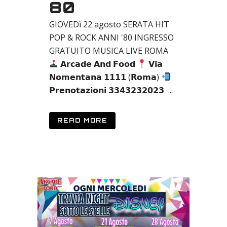
80
GIOVEDì 22 agosto SERATA HIT
POP & ROCK ANNI '80 INGRESSO
GRATUITO MUSICA LIVE ROMA
𝗔𝗿𝗰𝗮𝗱𝗲 𝗔𝗻𝗱 𝗙𝗼𝗼𝗱
𝗩𝗶𝗮
𝗡𝗼𝗺𝗲𝗻𝘁𝗮𝗻𝗮 𝟭𝟭𝟭𝟭 (𝗥𝗼𝗺𝗮)
𝗣𝗿𝗲𝗻𝗼𝘁𝗮𝘇𝗶𝗼𝗻𝗶 𝟯𝟯𝟰𝟯𝟮𝟯𝟮𝟬𝟮𝟯 ...
READ MORE