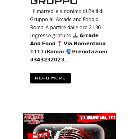
GRUPPO
Il martedì è sinonimo di Balli di
Gruppo all'Arcade and Food di
Roma. A partire dalle ore 21.30
Ingresso gratuito
𝗔𝗿𝗰𝗮𝗱𝗲
𝗔𝗻𝗱 𝗙𝗼𝗼𝗱
𝗩𝗶𝗮 𝗡𝗼𝗺𝗲𝗻𝘁𝗮𝗻𝗮
𝟭𝟭𝟭𝟭 (𝗥𝗼𝗺𝗮)
𝗣𝗿𝗲𝗻𝗼𝘁𝗮𝘇𝗶𝗼𝗻𝗶
𝟯𝟯𝟰𝟯𝟮𝟯𝟮𝟬𝟮𝟯...
READ MORE