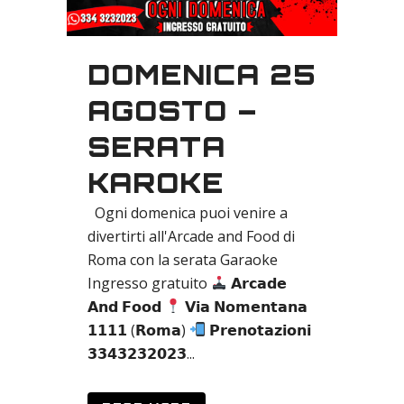
DOMENICA 25
AGOSTO –
SERATA
KAROKE
Ogni domenica puoi venire a
divertirti all'Arcade and Food di
Roma con la serata Garaoke
Ingresso gratuito
𝗔𝗿𝗰𝗮𝗱𝗲
𝗔𝗻𝗱 𝗙𝗼𝗼𝗱
𝗩𝗶𝗮 𝗡𝗼𝗺𝗲𝗻𝘁𝗮𝗻𝗮
𝟭𝟭𝟭𝟭 (𝗥𝗼𝗺𝗮)
𝗣𝗿𝗲𝗻𝗼𝘁𝗮𝘇𝗶𝗼𝗻𝗶
𝟯𝟯𝟰𝟯𝟮𝟯𝟮𝟬𝟮𝟯...