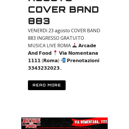
COVER BAND
883
VENERDì 23 agosto COVER BAND
883 INGRESSO GRATUITO
MUSICA LIVE ROMA
𝗔𝗿𝗰𝗮𝗱𝗲
𝗔𝗻𝗱 𝗙𝗼𝗼𝗱
𝗩𝗶𝗮 𝗡𝗼𝗺𝗲𝗻𝘁𝗮𝗻𝗮
𝟭𝟭𝟭𝟭 (𝗥𝗼𝗺𝗮)
𝗣𝗿𝗲𝗻𝗼𝘁𝗮𝘇𝗶𝗼𝗻𝗶
𝟯𝟯𝟰𝟯𝟮𝟯𝟮𝟬𝟮𝟯...
READ MORE