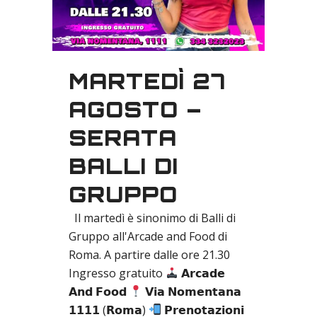
MARTEDÌ 27
AGOSTO –
SERATA
BALLI DI
GRUPPO
Il martedì è sinonimo di Balli di
Gruppo all'Arcade and Food di
Roma. A partire dalle ore 21.30
Ingresso gratuito
𝗔𝗿𝗰𝗮𝗱𝗲
𝗔𝗻𝗱 𝗙𝗼𝗼𝗱
𝗩𝗶𝗮 𝗡𝗼𝗺𝗲𝗻𝘁𝗮𝗻𝗮
𝟭𝟭𝟭𝟭 (𝗥𝗼𝗺𝗮)
𝗣𝗿𝗲𝗻𝗼𝘁𝗮𝘇𝗶𝗼𝗻𝗶