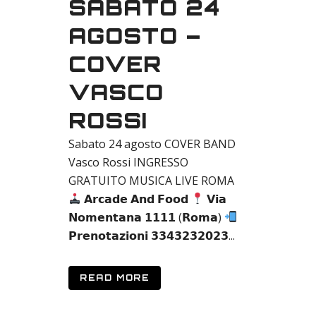
SABATO 24
AGOSTO –
COVER
VASCO
ROSSI
Sabato 24 agosto COVER BAND
Vasco Rossi INGRESSO
GRATUITO MUSICA LIVE ROMA
𝗔𝗿𝗰𝗮𝗱𝗲 𝗔𝗻𝗱 𝗙𝗼𝗼𝗱
𝗩𝗶𝗮
𝗡𝗼𝗺𝗲𝗻𝘁𝗮𝗻𝗮 𝟭𝟭𝟭𝟭 (𝗥𝗼𝗺𝗮)
𝗣𝗿𝗲𝗻𝗼𝘁𝗮𝘇𝗶𝗼𝗻𝗶 𝟯𝟯𝟰𝟯𝟮𝟯𝟮𝟬𝟮𝟯...
READ MORE