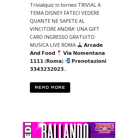
Trivialquiz in torneo TRIVIAL A
TEMA DISNEY FATECI VEDERE
QUANTE NE SAPETE AL
VINCITORE ANDRA' UNA GIFT
CARD INGRESSO GRATUITO
MUSICA LIVE ROMA
𝗔𝗿𝗰𝗮𝗱𝗲
𝗔𝗻𝗱 𝗙𝗼𝗼𝗱
𝗩𝗶𝗮 𝗡𝗼𝗺𝗲𝗻𝘁𝗮𝗻𝗮
𝟭𝟭𝟭𝟭 (𝗥𝗼𝗺𝗮)
𝗣𝗿𝗲𝗻𝗼𝘁𝗮𝘇𝗶𝗼𝗻𝗶
𝟯𝟯𝟰𝟯𝟮𝟯𝟮𝟬𝟮𝟯...
READ MORE