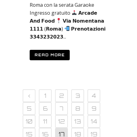
Roma con la serata Garaoke
Ingresso gratuito
𝗔𝗿𝗰𝗮𝗱𝗲
𝗔𝗻𝗱 𝗙𝗼𝗼𝗱
𝗩𝗶𝗮 𝗡𝗼𝗺𝗲𝗻𝘁𝗮𝗻𝗮
𝟭𝟭𝟭𝟭 (𝗥𝗼𝗺𝗮)
𝗣𝗿𝗲𝗻𝗼𝘁𝗮𝘇𝗶𝗼𝗻𝗶
𝟯𝟯𝟰𝟯𝟮𝟯𝟮𝟬𝟮𝟯...
READ MORE
1
2
3
4
5
6
7
8
9
10
11
12
13
14
15
16
17
18
19