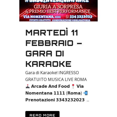
MARTEDÌ 11
FEBBRAIO –
GARA DI
KARAOKE
Gara di Karaoke! INGRESSO
GRATUITO MUSICA LIVE ROMA
𝗔𝗿𝗰𝗮𝗱𝗲 𝗔𝗻𝗱 𝗙𝗼𝗼𝗱
𝗩𝗶𝗮
𝗡𝗼𝗺𝗲𝗻𝘁𝗮𝗻𝗮 𝟭𝟭𝟭𝟭 (𝗥𝗼𝗺𝗮)
𝗣𝗿𝗲𝗻𝗼𝘁𝗮𝘇𝗶𝗼𝗻𝗶 𝟯𝟯𝟰𝟯𝟮𝟯𝟮𝟬𝟮𝟯 ...
READ MORE