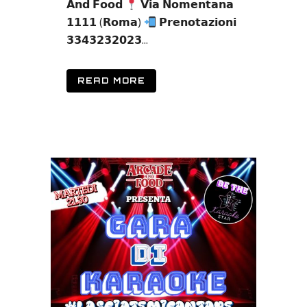
𝗔𝗻𝗱 𝗙𝗼𝗼𝗱
𝗩𝗶𝗮 𝗡𝗼𝗺𝗲𝗻𝘁𝗮𝗻𝗮
𝟭𝟭𝟭𝟭 (𝗥𝗼𝗺𝗮)
𝗣𝗿𝗲𝗻𝗼𝘁𝗮𝘇𝗶𝗼𝗻𝗶
𝟯𝟯𝟰𝟯𝟮𝟯𝟮𝟬𝟮𝟯...
READ MORE