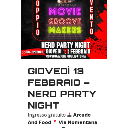
GIOVEDÌ 13
FEBBRAIO –
NERD PARTY
NIGHT
Ingresso gratuito
𝗔𝗿𝗰𝗮𝗱𝗲
𝗔𝗻𝗱 𝗙𝗼𝗼𝗱
𝗩𝗶𝗮 𝗡𝗼𝗺𝗲𝗻𝘁𝗮𝗻𝗮