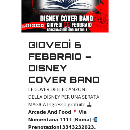
GIOVEDÌ 6
FEBBRAIO –
DISNEY
COVER BAND
LE COVER DELLE CANZONI
DELLA DISNEY PER UNA SERATA
MAGICA Ingresso gratuito
𝗔𝗿𝗰𝗮𝗱𝗲 𝗔𝗻𝗱 𝗙𝗼𝗼𝗱
𝗩𝗶𝗮
𝗡𝗼𝗺𝗲𝗻𝘁𝗮𝗻𝗮 𝟭𝟭𝟭𝟭 (𝗥𝗼𝗺𝗮)
𝗣𝗿𝗲𝗻𝗼𝘁𝗮𝘇𝗶𝗼𝗻𝗶 𝟯𝟯𝟰𝟯𝟮𝟯𝟮𝟬𝟮𝟯...