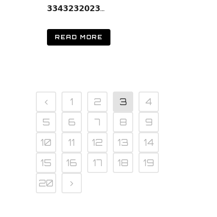
𝟯𝟯𝟰𝟯𝟮𝟯𝟮𝟬𝟮𝟯...
READ MORE
1
2
3
4
5
6
7
8
9
10
11
12
13
14
15
16
17
18
19
20