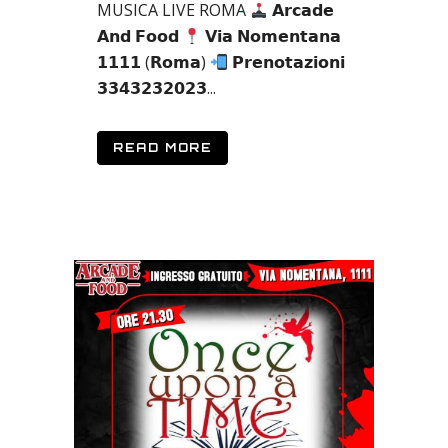
MUSICA LIVE ROMA
𝗔𝗿𝗰𝗮𝗱𝗲
𝗔𝗻𝗱 𝗙𝗼𝗼𝗱
𝗩𝗶𝗮 𝗡𝗼𝗺𝗲𝗻𝘁𝗮𝗻𝗮
𝟭𝟭𝟭𝟭 (𝗥𝗼𝗺𝗮)
𝗣𝗿𝗲𝗻𝗼𝘁𝗮𝘇𝗶𝗼𝗻𝗶
𝟯𝟯𝟰𝟯𝟮𝟯𝟮𝟬𝟮𝟯...
READ MORE