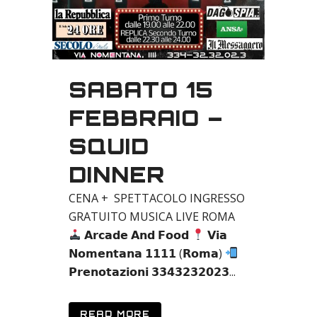
SABATO 15
FEBBRAIO –
SQUID
DINNER
CENA + SPETTACOLO INGRESSO
GRATUITO MUSICA LIVE ROMA
𝗔𝗿𝗰𝗮𝗱𝗲 𝗔𝗻𝗱 𝗙𝗼𝗼𝗱
𝗩𝗶𝗮
𝗡𝗼𝗺𝗲𝗻𝘁𝗮𝗻𝗮 𝟭𝟭𝟭𝟭 (𝗥𝗼𝗺𝗮)
𝗣𝗿𝗲𝗻𝗼𝘁𝗮𝘇𝗶𝗼𝗻𝗶 𝟯𝟯𝟰𝟯𝟮𝟯𝟮𝟬𝟮𝟯...
READ MORE