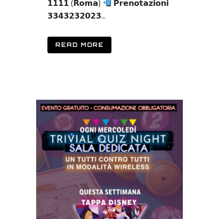
𝟭𝟭𝟭𝟭 (𝗥𝗼𝗺𝗮)
𝗣𝗿𝗲𝗻𝗼𝘁𝗮𝘇𝗶𝗼𝗻𝗶
𝟯𝟯𝟰𝟯𝟮𝟯𝟮𝟬𝟮𝟯...
READ MORE