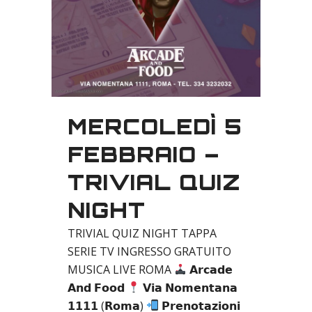
MERCOLEDÌ 5
FEBBRAIO –
TRIVIAL QUIZ
NIGHT
TRIVIAL QUIZ NIGHT TAPPA
SERIE TV INGRESSO GRATUITO
MUSICA LIVE ROMA
𝗔𝗿𝗰𝗮𝗱𝗲
𝗔𝗻𝗱 𝗙𝗼𝗼𝗱
𝗩𝗶𝗮 𝗡𝗼𝗺𝗲𝗻𝘁𝗮𝗻𝗮
𝟭𝟭𝟭𝟭 (𝗥𝗼𝗺𝗮)
𝗣𝗿𝗲𝗻𝗼𝘁𝗮𝘇𝗶𝗼𝗻𝗶