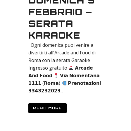
DOMENICA 9
FEBBRAIO –
SERATA
KARAOKE
Ogni domenica puoi venire a
divertirti all'Arcade and Food di
Roma con la serata Garaoke
Ingresso gratuito
𝗔𝗿𝗰𝗮𝗱𝗲
𝗔𝗻𝗱 𝗙𝗼𝗼𝗱
𝗩𝗶𝗮 𝗡𝗼𝗺𝗲𝗻𝘁𝗮𝗻𝗮
𝟭𝟭𝟭𝟭 (𝗥𝗼𝗺𝗮)
𝗣𝗿𝗲𝗻𝗼𝘁𝗮𝘇𝗶𝗼𝗻𝗶
𝟯𝟯𝟰𝟯𝟮𝟯𝟮𝟬𝟮𝟯...
READ MORE